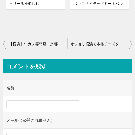
ェリー酒を楽しむ
バル ユナイテッドミートバル
投
【横浜】牛カツ専門店「京都勝牛」に行ってきた【絶品】
オジョリ横浜で本格チーズタッカルビを味わう
稿
ナ
コメントを残す
ビ
ゲ
名前
ー
シ
ョ
ン
メール（公開されません）