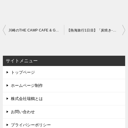
投
川崎のTHE CAMP CAFE & GRILLへディナーに
【熱海旅行1日目】「炭焼き-さわやか」でお昼ご飯
稿
ナ
ビ
サイトメニュー
ゲ
トップページ
ー
シ
ホームページ制作
ョ
株式会社瑞鶴とは
ン
お問い合わせ
プライバシーポリシー