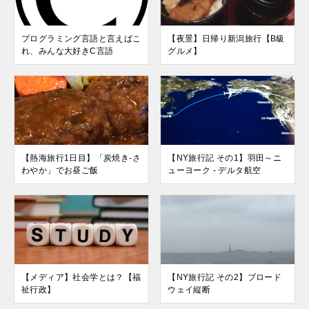
プログラミング言語と言えばこ
【夜景】日帰り新潟旅行【B級
れ、みんな大好きC言語
グルメ】
【熱海旅行1日目】「炭焼き-さ
【NY旅行記 その1】羽田～ニ
わやか」でお昼ご飯
ューヨーク - デルタ航空
【メディア】社会学とは？【福
【NY旅行記 その2】ブロード
祉行政】
ウェイ縦断