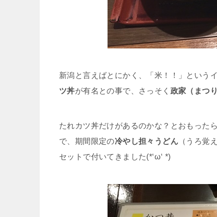
新潟と言えばとにかく、「米！！」というイ
ツ丼
が有名との事で、さっそく
政家（まつり
たれカツ丼だけがあるのかな？とおもった
で、期間限定の
冷やし担々うどん
（うろ覚
セットで付いてきました(*‘ω‘ *)