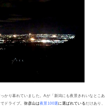
っかり暮れていました。Aが「新潟にも夜景きれいなとこあ
までドライブ。
弥彦山は
夜景100選
に選ばれている
だけあり、