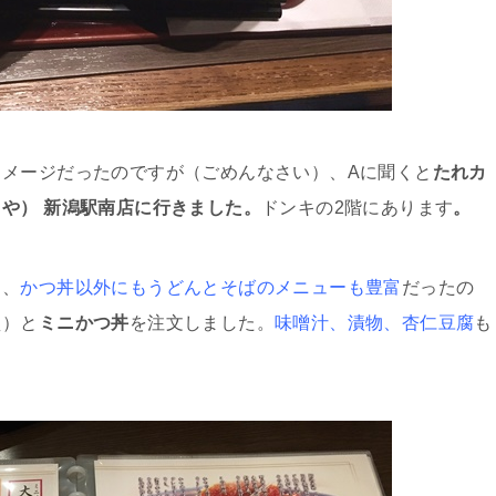
メージだったのですが（ごめんなさい）、Aに聞くと
たれカ
や） 新潟駅南店に行きました。
ドンキの2階にあります
。
ら、
かつ丼以外にもうどんとそばのメニューも豊富
だったの
え）と
ミニかつ丼
を注文しました。
味噌汁、漬物、杏仁豆腐
も