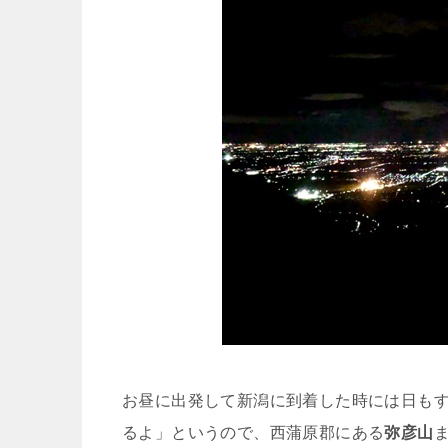
お昼に出発して新潟に到着した時には日もす
るよ」というので、西蒲原郡にある
弥彦山