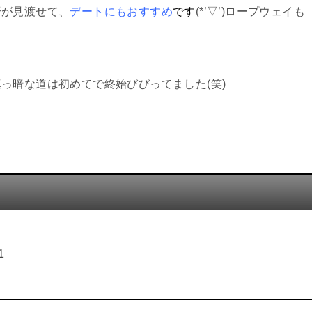
野が見渡せて、
デートにもおすすめ
で
す
(*’▽’)ロープウェイも
っ暗な道は初めてで終始びびってました(笑)
1