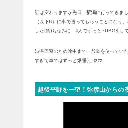
話は変わりますが先日、
新潟
に行ってきま
（以下B）に車で送ってもらうことになり、
した(笑)ちなみに、4人でずっとPUBGをし
渋滞回避のため途中まで一般道を使ってい
すぎて車ではずっと爆睡(-_-)zzz
越後平野を一望！弥彦山からの