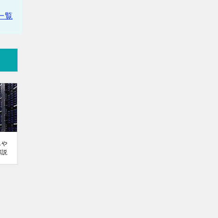
一覧
しや
解説