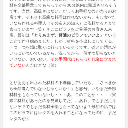
材を全部用意してもらってから30分以内に完成させるそう
です。当然、高級さはない、むしろお手軽なのが売りのお
店です。そもそも高級な料理は作れないから、もし食べた
いなら作れる料理人（その友人の知人）に依頼するとまで
言っています（笑）そこにピラフをご希望のお客さん来
店。最初は
「とりあえず、普通のピラフでいいよ」
という
ことで作り始めました。しかし材料を小出しにしてくる。
一つ一つを畑に取りに行っているそうです。砂とか汚れが
いっぱいついているから、洗ってから一個ずつ切らないと
いけない。おいおい、
その手間代はもらった代金に含まれ
ていない
んだけどな（笑）
とりあえず出された材料の下準備していたら、「さっきか
ら全然進んでいないじゃないか！」と怒号。いやまだ全部
材料をもらっていないし・・・あ、このことか・・・（実
際に材料があったのを見逃してた）…あれ、でもまだ足り
ないぞ？でもまだ食材全部もらってないよ？最初の話では
このピラフにはレタスを入れることになってたのに、まだ
レタスがｋ