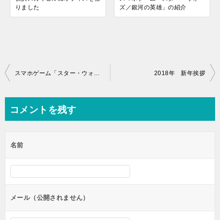
りました
ズ／銀河の英雄」の紹介
投
スマホゲーム「スター・ウォーズ／銀河の英雄」の紹介
2018年 新年挨拶
稿
ナ
コメントを残す
ビ
ゲ
名前
ー
シ
ョ
ン
メール（公開されません）