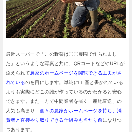
最近スーパーで「この野菜は〇〇農園で作られまし
た」というような写真と共に、QRコードなどやURLが
添えられて
農家のホームページを閲覧できる工夫がさ
れている
のを目にします。単純に□□産と書かれている
よりも実際にどこの誰が作っているのかわかると安心
できます。また一方で中間業者を省く「産地直送」の
人気も高まり、
個々の農家がホームページを持ち、消
費者と直接やり取りできる仕組みも当たり前
になりつ
つあります。